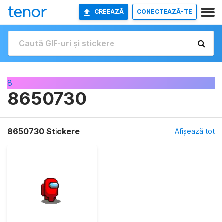
CREEAZĂ
CONECTEAZĂ-TE
8
8650730
8650730 Stickere
Afișează tot