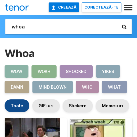
CREEAZĂ
CONECTEAZĂ-TE
Whoa
WOW
WOAH
SHOCKED
YIKES
DAMN
MIND BLOWN
WHO
WHAT
Toate
GIF-uri
Stickere
Meme-uri