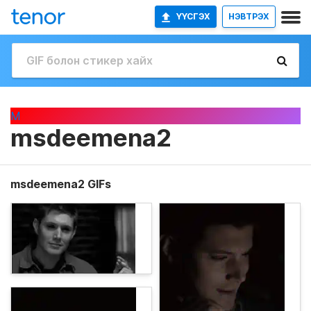
ҮҮСГЭХ
НЭВТРЭХ
M
msdeemena2
msdeemena2 GIFs