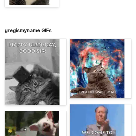
gregismyname GIFs