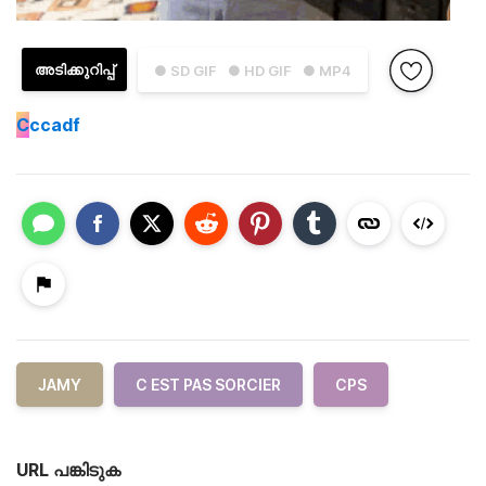
അടിക്കുറിപ്പ്
● SD GIF
● HD GIF
● MP4
C
ccadf
JAMY
C EST PAS SORCIER
CPS
URL പങ്കിടുക