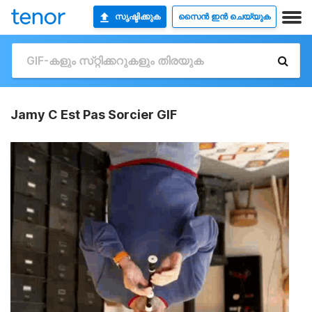
സൃഷ്ടിക്കുക
സൈൻ ഇൻ ചെയ്യുക
Jamy C Est Pas Sorcier GIF