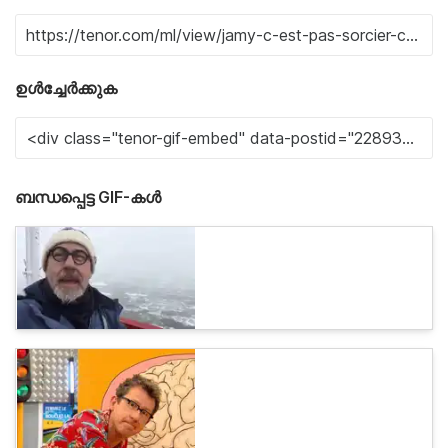
ഉൾച്ചേർക്കുക
ബന്ധപ്പെട്ട GIF-കൾ