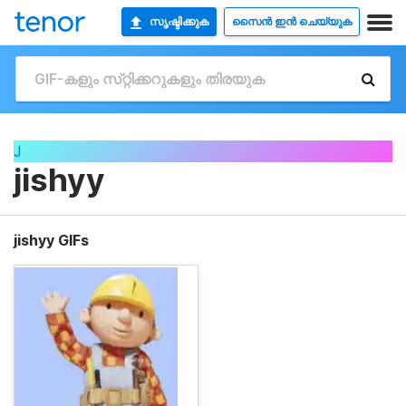
സൃഷ്ടിക്കുക
സൈൻ ഇൻ ചെയ്യുക
J
jishyy
jishyy GIFs