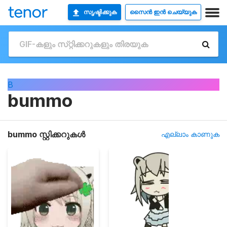
സൃഷ്ടിക്കുക
സൈൻ ഇൻ ചെയ്യുക
B
bummo
bummo സ്റ്റിക്കറുകൾ
എല്ലാം കാണുക