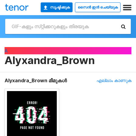
സൃഷ്ടിക്കുക
സൈൻ ഇൻ ചെയ്യുക
A
Alyxandra_Brown
Alyxandra_Brown മീമുകൾ
എല്ലാം കാണുക