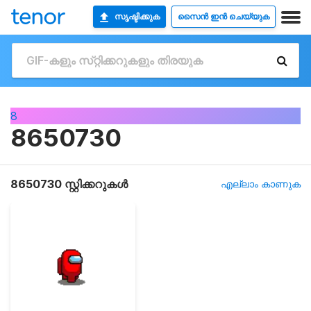
സൃഷ്ടിക്കുക
സൈൻ ഇൻ ചെയ്യുക
8
8650730
8650730 സ്റ്റിക്കറുകൾ
എല്ലാം കാണുക