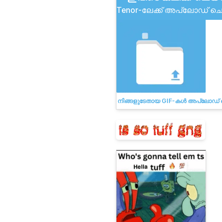
Tenor-ലേക്ക് അപ്‌ലോഡ് 
നിങ്ങളുടേതായ GIF-കൾ അപ്‌ലോഡ്