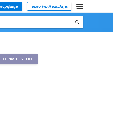
സൃഷ്ടിക്കുക
സൈൻ ഇൻ ചെയ്യുക
O THINKS HES TUFF