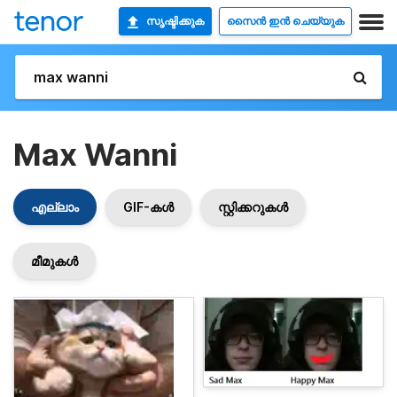
സൃഷ്ടിക്കുക
സൈൻ ഇൻ ചെയ്യുക
Max Wanni
എല്ലാം
GIF-കൾ
സ്റ്റിക്കറുകൾ
മീമുകൾ