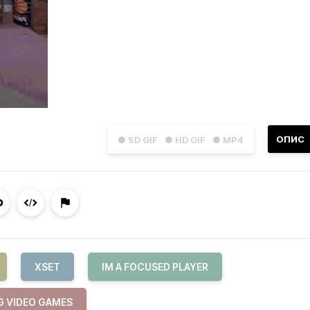
ОПИС
● SD GIF
● HD GIF
● MP4
XSET
IM A FOCUSED PLAYER
G VIDEO GAMES