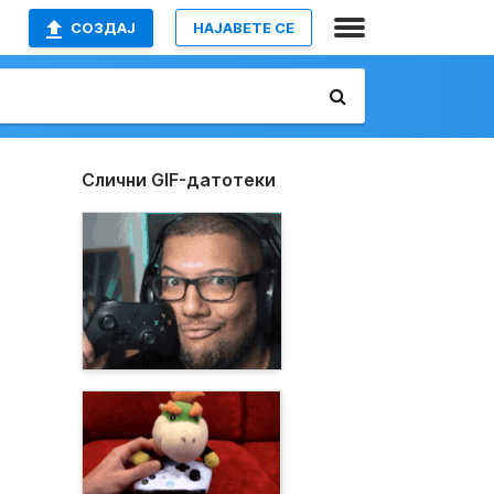
СОЗДАЈ
НАЈАВETE СЕ
Слични GIF-датотеки