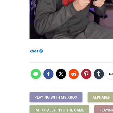
xset
PLAYING WITH MY XBOX
ALPHAKEP
IM TOTALLY INTO THE GAME
PLAYIN