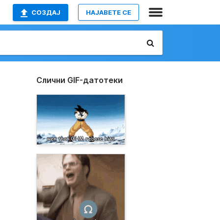
СОЗДАЈ
НАЈАВETE СЕ
Слични GIF-датотеки