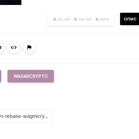
ОПИС
● SD GIF
● HD GIF
● MP4
WAGMICRYPTO