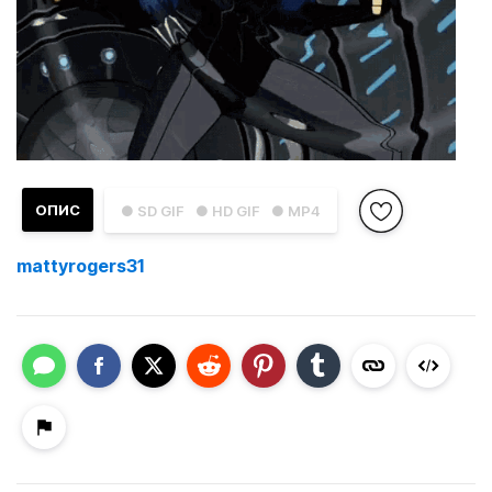
ОПИС
● SD GIF
● HD GIF
● MP4
mattyrogers31