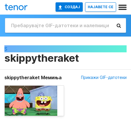
СОЗДАЈ
НАЈАВETE СЕ
S
skippytheraket
skippytheraket Мемиња
Прикажи GIF-датотеки