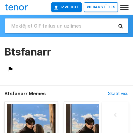
IZVEIDOT
PIERAKSTĪTIES
Btsfanarr
Btsfanarr Mēmes
Skatīt visu