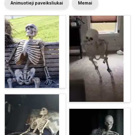
Animuotieji paveiksliukai
Memai