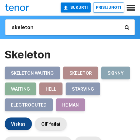
SUKURTI
PRISIJUNGTI
Skeleton
SKELETON WAITING
SKELETOR
SKINNY
WAITING
HELL
STARVING
ELECTROCUTED
HE MAN
Viskas
GIF failai