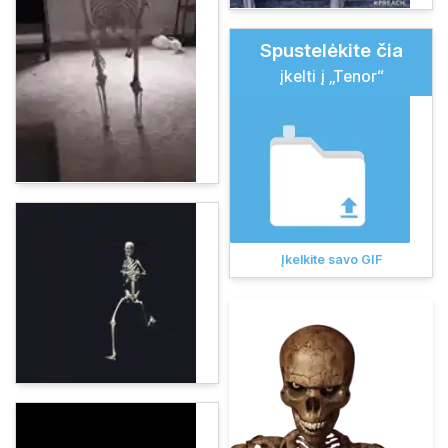
Spustelėkite čia
įkelti į „Tenor“
Įkelkite savo GIF