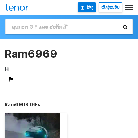
ສ້າງ
ເຂົ້າສູ່ລະບົບ
Ram6969
Hi
Ram6969 GIFs