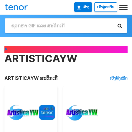
ສ້າງ
ເຂົ້າສູ່ລະບົບ
A
ARTISTICAYW
ARTISTICAYW ສະຕິກເກີ
ເບິ່ງທັງໝົດ