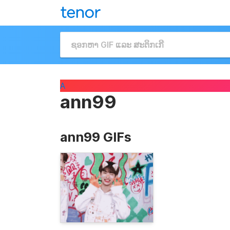
A
ann99
ann99 GIFs