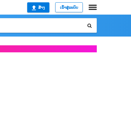
ສ້າງ
ເຂົ້າສູ່ລະບົບ