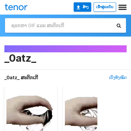
ສ້າງ
ເຂົ້າສູ່ລະບົບ
_
_0atz_
_0atz_ ສະຕິກເກີ
ເບິ່ງທັງໝົດ