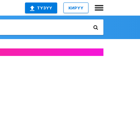
ТҮЗҮҮ
КИРҮҮ