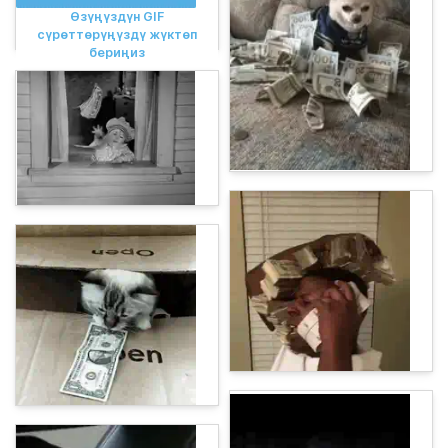
Өзүңүздүн GIF
сүрөттөрүңүздү жүктөп
бериңиз