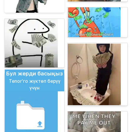
Бул жерди басыңыз
Tenor'го жүктөп берүү
үчүн