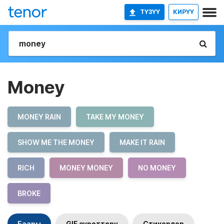
ТҮЗҮҮ
КИРҮҮ
Money
MONEY RAIN
TAKE MY MONEY
SHOW ME THE MONEY
MAKE IT RAIN
RICH
MONEY MONEY
NO MONEY
BROKE
Баары
GIF сүрөттөрү
Стикерлер