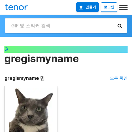
만들기
로그인
G
gregismyname
gregismyname 밈
모두 확인