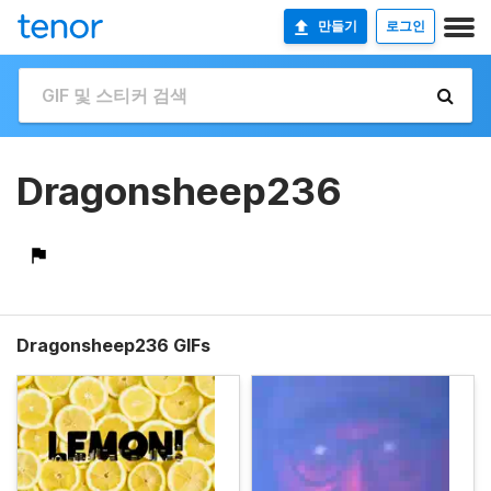
만들기
로그인
Dragonsheep236
Dragonsheep236 GIFs