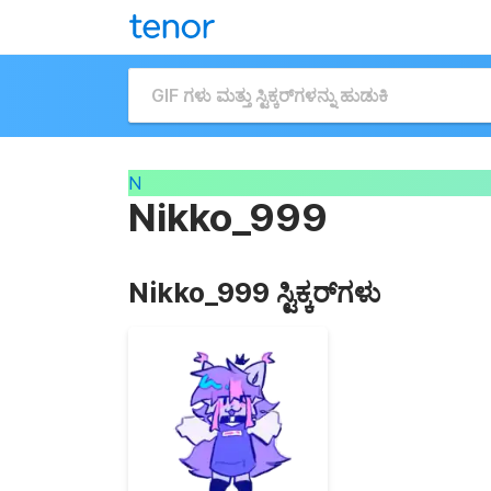
N
Nikko_999
Nikko_999 ಸ್ಟಿಕ್ಕರ್‌ಗಳು