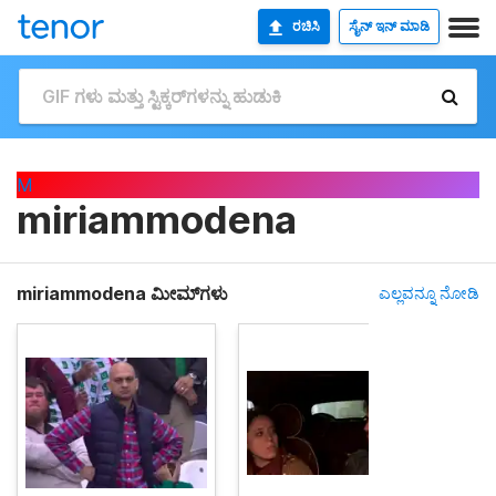
ರಚಿಸಿ
ಸೈನ್ ಇನ್ ಮಾಡಿ
M
miriammodena
miriammodena ಮೀಮ್‌ಗಳು
ಎಲ್ಲವನ್ನೂ ನೋಡಿ