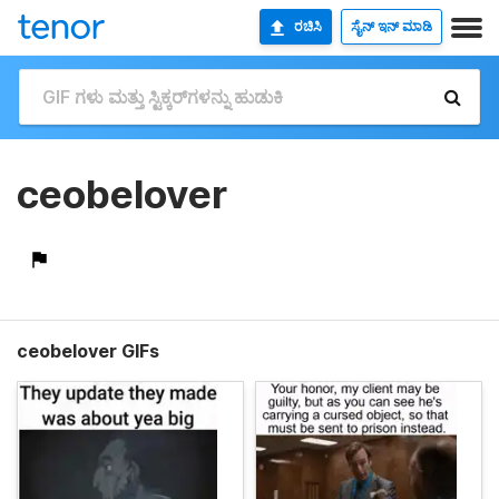
ರಚಿಸಿ
ಸೈನ್ ಇನ್ ಮಾಡಿ
ceobelover
ceobelover GIFs