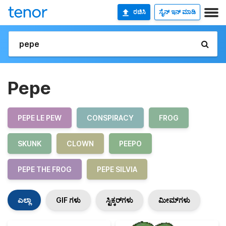
ರಚಿಸಿ
ಸೈನ್ ಇನ್ ಮಾಡಿ
Pepe
PEPE LE PEW
CONSPIRACY
FROG
SKUNK
CLOWN
PEEPO
PEPE THE FROG
PEPE SILVIA
ಎಲ್ಲಾ
GIF ಗಳು
ಸ್ಟಿಕ್ಕರ್‌ಗಳು
ಮೀಮ್‌ಗಳು