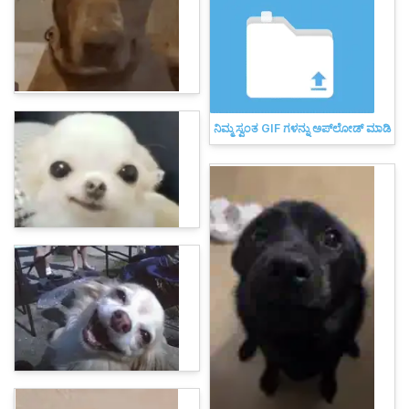
ನಿಮ್ಮ ಸ್ವಂತ GIF ಗಳನ್ನು ಅಪ್‌ಲೋಡ್ ಮಾಡಿ