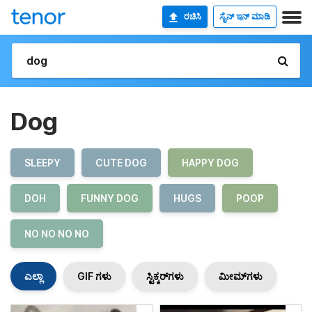
ರಚಿಸಿ
ಸೈನ್ ಇನ್ ಮಾಡಿ
Dog
SLEEPY
CUTE DOG
HAPPY DOG
DOH
FUNNY DOG
HUGS
POOP
NO NO NO NO
ಎಲ್ಲಾ
GIF ಗಳು
ಸ್ಟಿಕ್ಕರ್‌ಗಳು
ಮೀಮ್‌ಗಳು