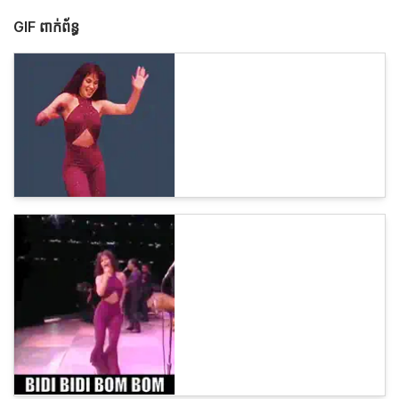
GIF ពាក់ព័ន្ធ