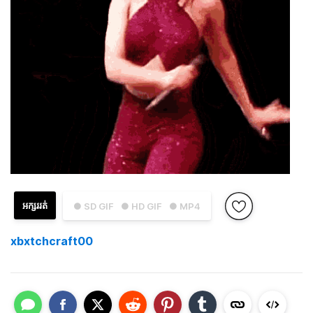
អក្សររត់
● SD GIF
● HD GIF
● MP4
xbxtchcraft00