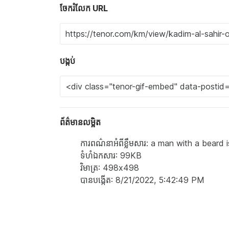
ចែករំលែក URL
បង្កប់
ព័ត៌មានលម្អិត
ការពណ៌នាអំពីខ្លឹមសារ: a man with a beard
ទំហំ​ឯកសារ: 99KB
វិមាត្រ: 498x498
បាន​បង្កើត: 8/21/2022, 5:42:49 PM