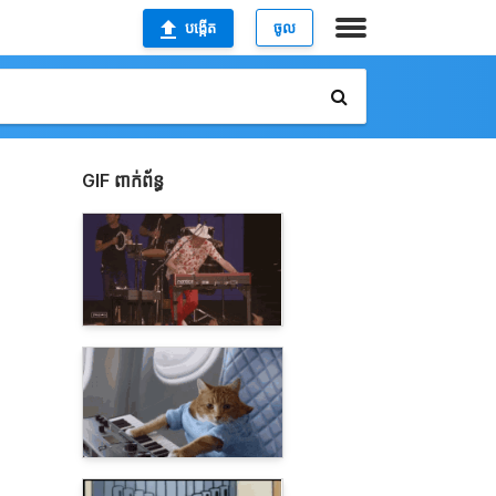
បង្កើត
ចូល
GIF ពាក់ព័ន្ធ