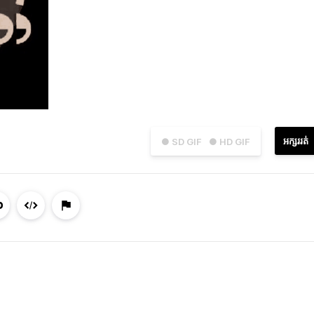
អក្សររត់
● SD GIF
● HD GIF