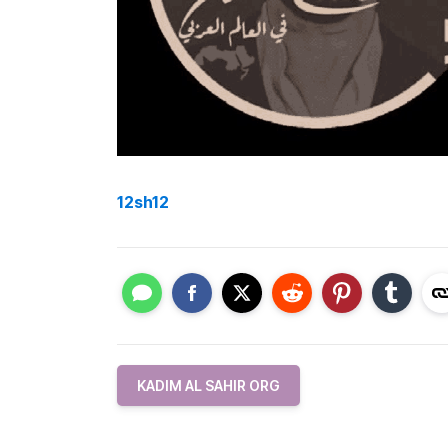
12sh12
KADIM AL SAHIR ORG