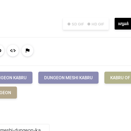
អក្សររត់
● SD GIF
● HD GIF
GEON KABRU
DUNGEON MESHI KABRU
KABRU OF
NGEON