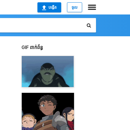
បង្កើត
ចូល
GIF ពាក់ព័ន្ធ