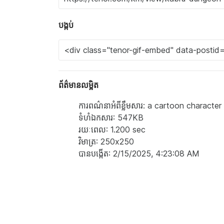
បង្កប់
ព័ត៌មានលម្អិត
ការពណ៌នាអំពីខ្លឹមសារ: a cartoon characte
ទំហំ​ឯកសារ: 547KB
រយៈពេល: 1.200 sec
វិមាត្រ: 250x250
បាន​បង្កើត: 2/15/2025, 4:23:08 AM