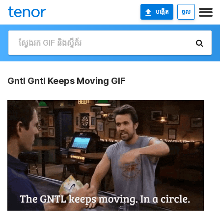
បង្កើត
ចូល
Gntl Gntl Keeps Moving GIF