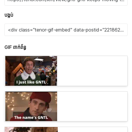
បង្កប់
GIF ពាក់ព័ន្ធ