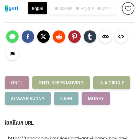
G
gntl
អក្សររត់
● SD GIF
● HD GIF
● MP4
GNTL
GNTL KEEPS MOVING
IN A CIRCLE
ALWAYS SUNNY
CASH
MONEY
ចែករំលែក URL