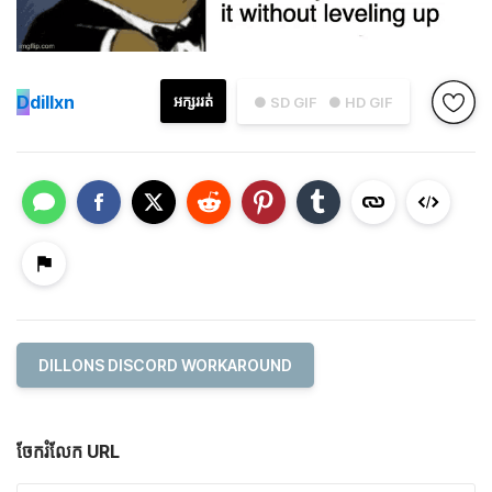
D
dillxn
អក្សររត់
● SD GIF
● HD GIF
DILLONS DISCORD WORKAROUND
ចែករំលែក URL