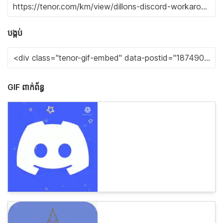
បង្កប់
GIF ពាក់ព័ន្ធ