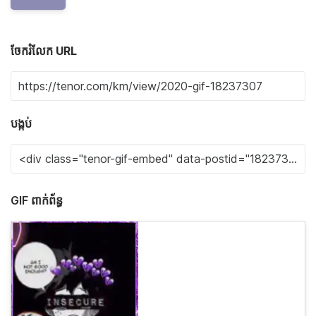
ចែករំលែក URL
បង្កប់
GIF ពាក់ព័ន្ធ