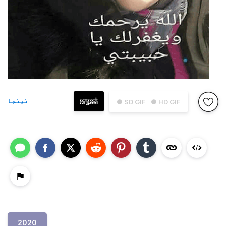
نينجا
អក្សររត់
● SD GIF
● HD GIF
2020