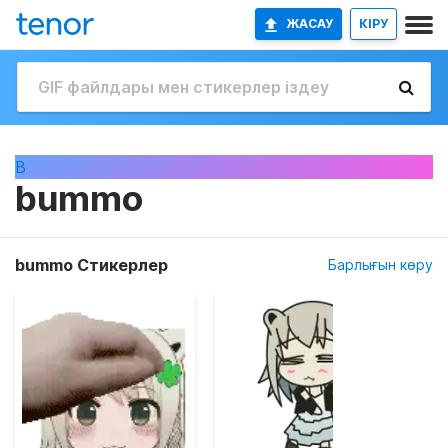
ЖАСАУ
КІРУ
B
bummo
bummo Стикерлер
Барлығын көру