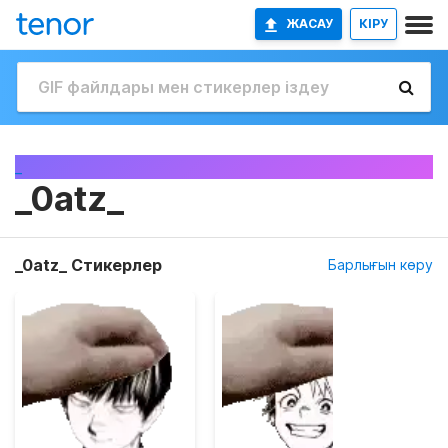
ЖАСАУ
КІРУ
_
_0atz_
_0atz_ Стикерлер
Барлығын көру