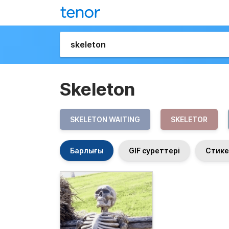
Skeleton
SKELETON WAITING
SKELETOR
Барлығы
GIF суреттері
Стике