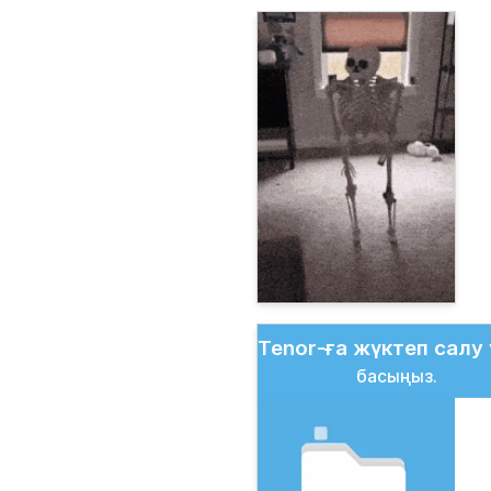
Tenor-ға жүктеп салу 
басыңыз.