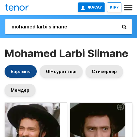
ЖАСАУ
КІРУ
Mohamed Larbi Slimane
Барлығы
GIF суреттері
Стикерлер
Мемдер