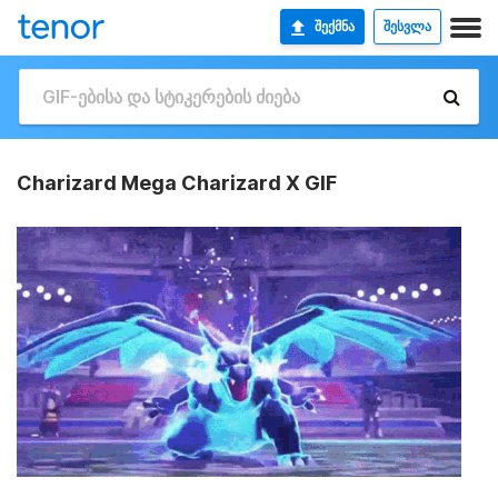
ᲨᲔᲥᲛᲜᲐ
ᲨᲔᲡᲕᲚᲐ
Charizard Mega Charizard X GIF