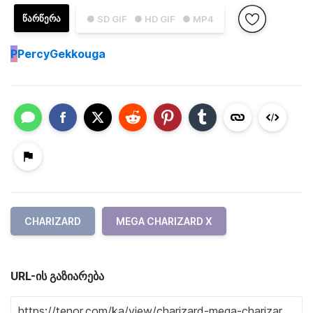
ᲬᲐᲠᲬᲔᲠᲐ
● SD GIF
● HD GIF
● MP4
P
PercyGekkouga
CHARIZARD
MEGA CHARIZARD X
URL-ის გაზიარება