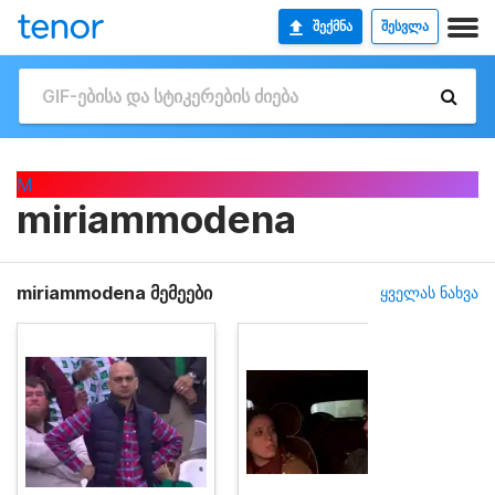
ᲨᲔᲥᲛᲜᲐ
ᲨᲔᲡᲕᲚᲐ
M
miriammodena
miriammodena მემეები
ყველას ნახვა