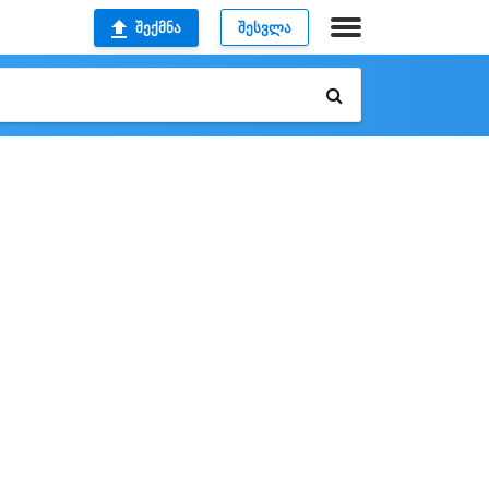
ᲨᲔᲥᲛᲜᲐ
ᲨᲔᲡᲕᲚᲐ