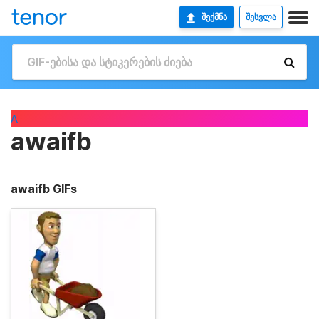
ᲨᲔᲥᲛᲜᲐ
ᲨᲔᲡᲕᲚᲐ
A
awaifb
awaifb GIFs