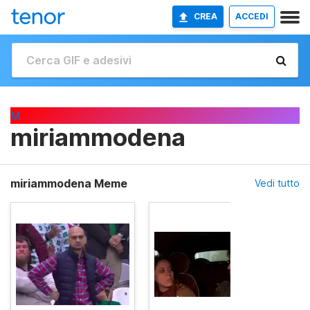
CREA
ACCEDI
M
miriammodena
miriammodena Meme
Vedi tutto