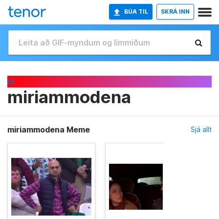
BÚA TIL
SKRÁ INN
M
miriammodena
miriammodena Meme
Sjá allt