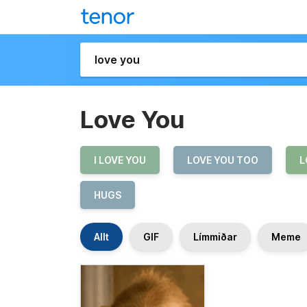
Love You
I LOVE YOU
LOVE YOU TOO
L
HUGS
Allt
GIF
Límmiðar
Meme