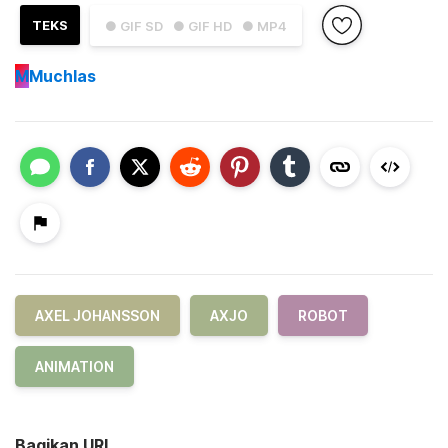
TEKS
● GIF SD
● GIF HD
● MP4
M
Muchlas
AXEL JOHANSSON
AXJO
ROBOT
ANIMATION
Bagikan URL