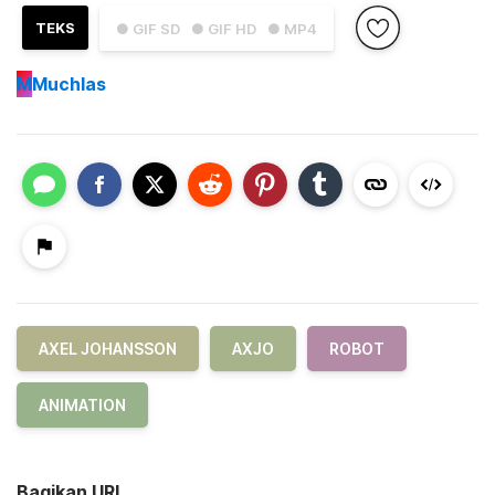
TEKS
● GIF SD
● GIF HD
● MP4
M
Muchlas
AXEL JOHANSSON
AXJO
ROBOT
ANIMATION
Bagikan URL