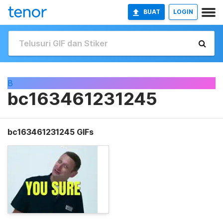
BUAT
LOGIN
B
bc163461231245
bc163461231245 GIFs